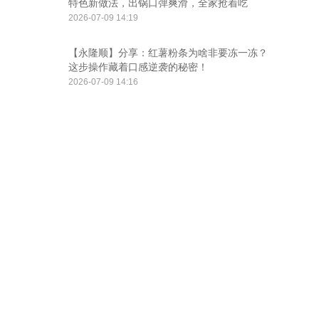
特色新做法，出锅口弹爽滑，全家抢着吃
2026-07-09 14:19
【永隆顺】分享：红薯粉条为啥非要冻一冻？
这步操作藏着口感逆袭的秘密！
2026-07-09 14:16