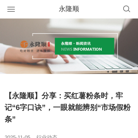
永隆顺
【永隆顺】分享：买红薯粉条时，牢
记“6字口诀”，一眼就能辨别“市场假粉
条”
2025-11-05
行业动态