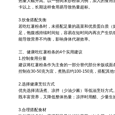
热量大幅升高。以一份肉末炒粉条为例，加入的食用油
卡以上，长期这样食用易导致热量超标。
3.饮食搭配失衡
若吃红薯粉条时，未搭配足量的蔬菜和优质蛋白质（
足，饱腹感持续时间短，容易在短时间内再次产生饥
能导致营养不均衡，影响身体代谢效率。
三、健康吃红薯粉条的4个实用建议
1.控制食用分量
建议将红薯粉条作为主食的一部分替代部分米饭或面
控制在30-50克为宜，煮熟后约100-150克，搭配
2.选择健康烹饪方式
优先选择清汤煮、凉拌（少油少酱）等低油烹饪方式
既丰富营养，又降低整体热量；凉拌时用醋、少量生
3.合理搭配食材